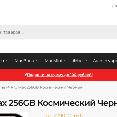
Ин
ch
MacBook
MacMini
iMac
Аксессуар
⚡
Подарки на сумму до 100 рублей!
one 14 Pro Max 256GB Космический Черный
Max 256GB Космический Че
от:
2790,00
руб.