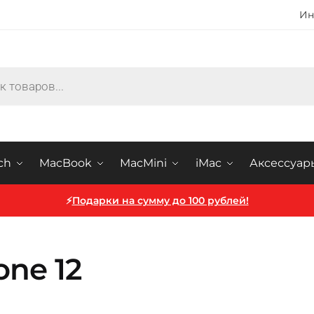
Ин
ch
MacBook
MacMini
iMac
Аксессуар
⚡
Подарки на сумму до 100 рублей!
one 12