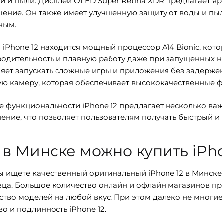
ги и пыли. Дисплей OLED Super Retina XDR предлагает яр
ение. Он также имеет улучшенную защиту от воды и пыл
ным.
 iPhone 12 находится мощный процессор A14 Bionic, ко
одительность и плавную работу даже при запущенных н
яет запускать сложные игры и приложения без задерже
ю камеру, которая обеспечивает высококачественные ф
е функциональности iPhone 12 предлагает несколько ва
ение, что позволяет пользователям получать быстрый и
 в Минске можно купить iPho
ы ищете качественный оригинальный iPhone 12 в Минске
ца. Большое количество онлайн и офлайн магазинов пр
тво моделей на любой вкус. При этом далеко не многие
во и подлинность iPhone 12.