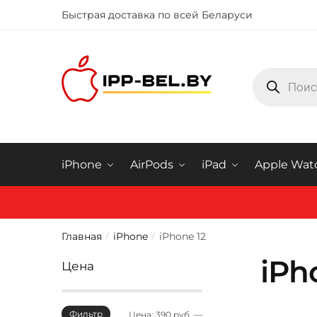
Быстрая доставка по всей Беларуси
Купить iphone в Минске
iPhone
AirPods
iPad
Apple Wat
Главная
iPhone
iPhone 12
/
/
iPh
Цена
Фильтр
Цена:
390 руб.
—