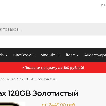
Ин
ch
MacBook
MacMini
iMac
Аксессуар
⚡
Подарки на сумму до 100 рублей!
one 14 Pro Max 128GB Золотистый
Max 128GB Золотистый
от:
2445,00
руб.