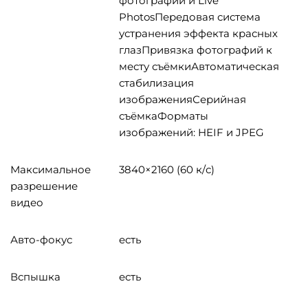
фотографий и Live
PhotosПередовая система
устранения эффекта красных
глазПривязка фотографий к
месту съёмкиАвтоматическая
стабилизация
изображенияСерийная
съёмкаФорматы
изображений: HEIF и JPEG
Максимальное
3840×2160 (60 к/с)
разрешение
видео
Авто-фокус
есть
Вспышка
есть