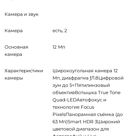
Камера и звук
Камера
есть, 2
Основная
12 Мп
камера
Характеристики
Широкоугольная камера 12
камеры
Мп, диафрагма ƒ/1.8Цифровой
зум до 5×Пятилинзовый
объективВспышка True Tone
Quad-LEDАвтофокус и
технология Focus
PixelsПанорамная съёмка (до
63 Мп)Smart HDR 3Широкий
цветовой диапазон для