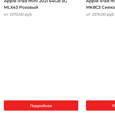
Apple iPad mini 2021 64GB 5G
Apple iPad m
MLX43 Розовый
MK8C3 Сияю
от:
2370,00
руб.
от:
2370,00
руб.
Подробнее
П