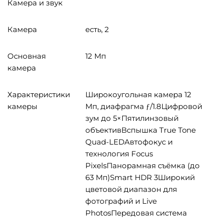
Камера и звук
Камера
есть, 2
Основная
12 Мп
камера
Характеристики
Широкоугольная камера 12
камеры
Мп, диафрагма ƒ/1.8Цифровой
зум до 5×Пятилинзовый
объективВспышка True Tone
Quad-LEDАвтофокус и
технология Focus
PixelsПанорамная съёмка (до
63 Мп)Smart HDR 3Широкий
цветовой диапазон для
фотографий и Live
PhotosПередовая система