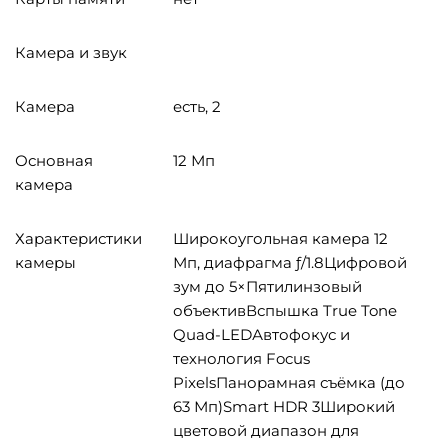
Камера и звук
Камера
есть, 2
Основная
12 Мп
камера
Характеристики
Широкоугольная камера 12
камеры
Мп, диафрагма ƒ/1.8Цифровой
зум до 5×Пятилинзовый
объективВспышка True Tone
Quad-LEDАвтофокус и
технология Focus
PixelsПанорамная съёмка (до
63 Мп)Smart HDR 3Широкий
цветовой диапазон для