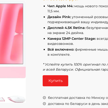
Чип Apple M4:
мощь нового покол
11,5 мм.
Дизайн Pink:
утонченный розовый
подчеркивающий вашу индивиду
Дисплей 4.5K Retina:
безупречная
на экране 24 дюйма.
Камера 12MP Center Stage:
всегда
видеозвонков.
Всё включено:
фирменные мышь M
в комплекте.
* Успейте купить 100% оригинал по
и всей Беларуси. Официальная гара
Купить
бесплатная доставка по Минску от
доставка по Беларуси в день заказ