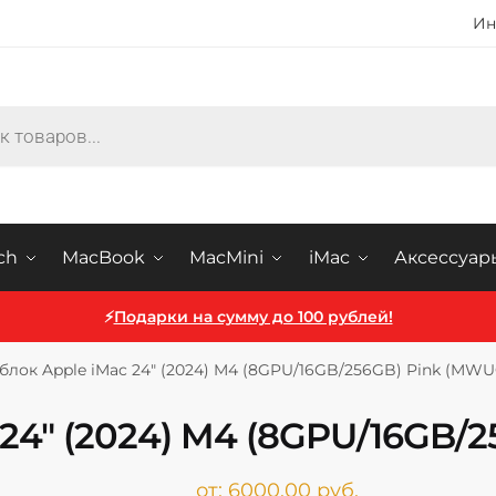
Ин
ch
MacBook
MacMini
iMac
Аксессуар
⚡
Подарки на сумму до 100 рублей!
лок Apple iMac 24″ (2024) M4 (8GPU/16GB/256GB) Pink (MWU
24″ (2024) M4 (8GPU/16GB/
от:
6000,00
руб.