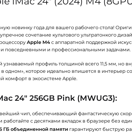
e iMac 24″ (2024) M4 (8GP
ную новинку года для вашего рабочего стола! Ори
упречное сочетание культового ультратонкого диза
процессору
Apple M4
с аппаратной поддержкой искусст
ыми повседневными и профессиональными задачами.
 узнаваемый профиль толщиной всего 11,5 мм, но вн
 в одном», которое идеально впишется в интерьер с
 комфорт в экосистеме Apple.
ac 24″ 256GB Pink (MWUG3):
ейший чип, обеспечивающий фантастическую скоро
 работайте с десятками вкладок в браузере без еди
16 ГБ объединенной памяти
гарантируют быструю ра