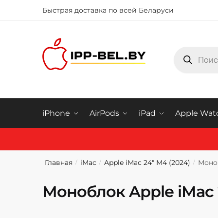
Быстрая доставка по всей Беларуси
Купить iphone в Минске
iPhone
AirPods
iPad
Apple Wat
Главная
iMac
Apple iMac 24" M4 (2024)
Моноб
/
/
/
Моноблок Apple iMac 