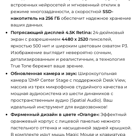
встроенных нейросетей и мгновенный отклик в
режиме многозадачности, а скоростной
SSD-
накопитель на 256 ГБ
обеспечит надежное хранение
ваших данных.
Потрясающий дисплей 4.5K Retina:
24-дюймовый
экран с разрешением
4480 x 2520
пикселей,
яркостью 500 нит и широким цветовым охватом P3.
Изображение выглядит невероятно сочным,
детализированным и реалистичным, а технология
True Tone бережет ваше зрение.
Обновленная камера и звук:
Широкоугольная
камера 12MP Center Stage с поддержкой Desk View,
массив из трех микрофонов студийного качества и
мощная аудиосистема из шести динамиков с
пространственным аудио (Spatial Audio). Ваш
идеальный инструмент для видеозвонков!
Фирменный дизайн в цвете «Orange»:
Эффектный
оранжевый корпус с лицевой панелью нежного
пастельного оттенка и насыщенной задней крышкой.
В комплекте идут мышь Magic Mouse и клавиатура