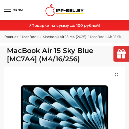
МЕНЮ
⚡
Подарки на сумму до 100 рублей!
Главная
MacBook
Macbook Air 15 M4 (2025)
MacBook Air 15 Sky Blue [MC7A4] (M4/16/256)
/
/
/
MacBook Air 15 Sky Blue
[MC7A4] (M4/16/256)
🔍