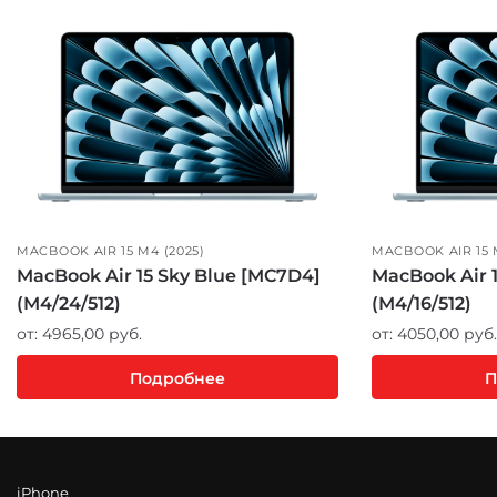
MACBOOK AIR 15 M4 (2025)
MACBOOK AIR 15 
MacBook Air 15 Sky Blue [MC7D4]
MacBook Air 
(M4/24/512)
(M4/16/512)
от:
4965,00
руб.
от:
4050,00
руб.
Подробнее
П
iPhone