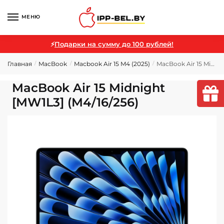
МЕНЮ
⚡
Подарки на сумму до 100 рублей!
Главная
MacBook
Macbook Air 15 M4 (2025)
MacBook Air 15 Midnight [MW1L3] (M4/16/256)
/
/
/
MacBook Air 15 Midnight
[MW1L3] (M4/16/256)