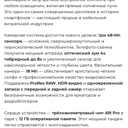
любом освещении, включая прямые солнечные лучи.
Это один из самых совершенных дисплеев в истории
смартфонов — настоящий прорыв в мобильной
визуальной индустрии.
Камерная система достигла нового уровня:
три 48-Мп
сенсора
— основной, сверхширокоугольный и
перископический телеобъектив. Телефото-съёмка
получила мощный апгрейд:
оптический зум 4x
,
гибридный до 8x
и увеличенный сенсор для
максимальной чёткости и глубины цвета. Фронтальная
камера —
18 Мп
— обеспечивает кристально чёткие
селфи и профессиональное качество видеозвонков.
Поддержка
ProRes RAW
,
HDR-видео
и
одновременной
записи с передней и задней камер
открывает
безграничные возможности для креаторов и
видеоблогеров.
Сердце устройства —
трёхнанометровый чип A19 Pro
в
паре с
12 ГБ оперативной памяти
. Этот мощный тандем
легко справляется с многозадачностью,