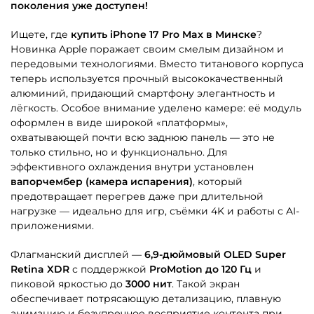
поколения уже доступен!
Ищете, где
купить iPhone 17 Pro Max в Минске
?
Новинка Apple поражает своим смелым дизайном и
передовыми технологиями. Вместо титанового корпуса
теперь используется прочный высококачественный
алюминий, придающий смартфону элегантность и
лёгкость. Особое внимание уделено камере: её модуль
оформлен в виде широкой «платформы»,
охватывающей почти всю заднюю панель — это не
только стильно, но и функционально. Для
эффективного охлаждения внутри установлен
вапорчембер (камера испарения)
, который
предотвращает перегрев даже при длительной
нагрузке — идеально для игр, съёмки 4K и работы с AI-
приложениями.
Флагманский дисплей —
6,9-дюймовый OLED Super
Retina XDR
с поддержкой
ProMotion до 120 Гц
и
пиковой яркостью до
3000 нит
. Такой экран
обеспечивает потрясающую детализацию, плавную
анимацию и безупречное восприятие контента при