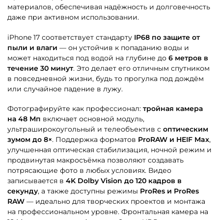
материалов, обеспечивая надёжность и долговечность
даже при активном использовании.
iPhone 17 соответствует стандарту
IP68 по защите от
пыли и влаги
— он устойчив к попаданию воды и
может находиться под водой на глубине до
6 метров в
течение 30 минут
. Это делает его отличным спутником
в повседневной жизни, будь то прогулка под дождём
или случайное падение в лужу.
Фотографируйте как профессионал:
тройная камера
на 48 Мп
включает основной модуль,
ультраширокоугольный и телеобъектив с
оптическим
зумом до 8×
. Поддержка форматов
ProRAW и HEIF Max
,
улучшенная оптическая стабилизация, ночной режим и
продвинутая макросъёмка позволяют создавать
потрясающие фото в любых условиях. Видео
записывается в
4K Dolby Vision до 120 кадров в
секунду
, а также доступны режимы
ProRes и ProRes
RAW
— идеально для творческих проектов и монтажа
на профессиональном уровне. Фронтальная камера на