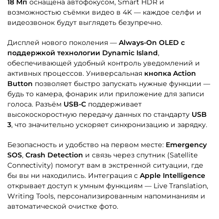
18 Мп
оснащена автофокусом, Smart HDR и
возможностью съёмки видео в 4K — каждое селфи и
видеозвонок будут выглядеть безупречно.
Дисплей нового поколения —
Always-On OLED с
поддержкой технологии Dynamic Island
,
обеспечивающей удобный контроль уведомлений и
активных процессов. Универсальная
кнопка Action
Button
позволяет быстро запускать нужные функции —
будь то камера, фонарик или приложение для записи
голоса. Разъём
USB-C
поддерживает
высокоскоростную передачу данных по стандарту
USB
3
, что значительно ускоряет синхронизацию и зарядку.
Безопасность и удобство на первом месте:
Emergency
SOS
,
Crash Detection
и связь через спутник (Satellite
Connectivity) помогут вам в экстренной ситуации, где
бы вы ни находились. Интеграция с
Apple Intelligence
открывает доступ к умным функциям — Live Translation,
Writing Tools, персонализированным напоминаниям и
автоматической очистке фото.