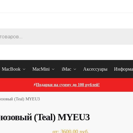
MacBook
MacMini
iMac
Аксессуары
Информа
⚡
Подарки на сумму до 100 рублей!
рюзовый (Teal) MYEU3
ирюзовый (Teal) MYEU3
от:
3600,00
руб.