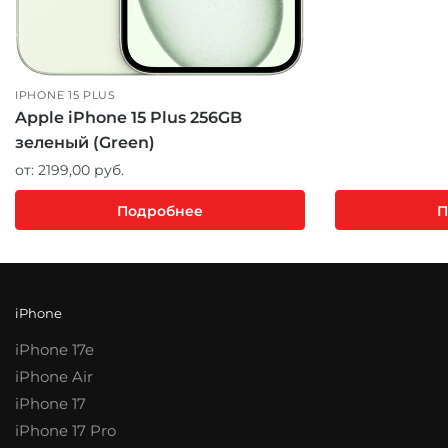
IPHONE 15 PLUS
Apple iPhone 15 Plus 256GB
зеленый (Green)
от:
2199,00
руб.
Подробнее
П
iPhone
iPhone 17e
iPhone Air
iPhone 17
iPhone 17 Pro