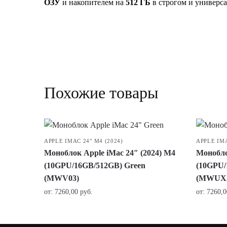
ОЗУ
и накопителем на
512 ГБ
в строгом и универс
Похожие товары
APPLE IMAC 24" M4 (2024)
APPLE IMA
Моноблок Apple iMac 24″ (2024) M4
Монобло
(10GPU/16GB/512GB) Green
(10GPU/
(MWV03)
(MWUX
от:
7260,00
руб.
от:
7260,