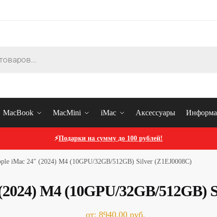
MacBook
MacMini
iMac
Аксессуары
Информа
⚡
Подарки на сумму до 100 рублей!
le iMac 24″ (2024) M4 (10GPU/32GB/512GB) Silver (Z1EJ0008C)
(2024) M4 (10GPU/32GB/512GB) S
от:
8940,00
руб.