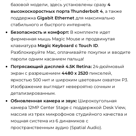
базовой модели, здесь установлены сразу
4
высокоскоростных порта Thunderbolt 4
, а также
поддержка
Gigabit Ethernet
для максимально
стабильного и быстрого интернета.
Безопасность и комфорт:
В комплекте идет
фирменная мышь Magic Mouse и продвинутая
клавиатура
Magic Keyboard с Touch ID
.
Разблокируйте Mac, оплачивайте покупки и вводите
пароли одним касанием пальца!
Потрясающий дисплей 4.5K Retina:
24-дюймовый
экран с разрешением
4480 x 2520
пикселей,
яркостью 500 нит и широким цветовым охватом P3.
Изображение выглядит невероятно сочным и
детализированным.
Обновленная камера и звук:
Широкоугольная
камера 12MP Center Stage с поддержкой Desk View,
массив из трех микрофонов студийного качества и
мощная система из 6 динамиков с
пространственным аудио (Spatial Audio).