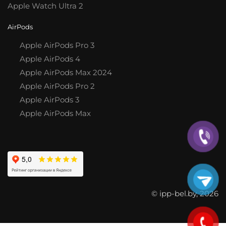
Apple Watch Ultra 2
AirPods
Apple AirPods Pro 3
Apple AirPods 4
Apple AirPods Max 2024
Apple AirPods Pro 2
Apple AirPods 3
Apple AirPods Max
© ipp-bel.by, 2026