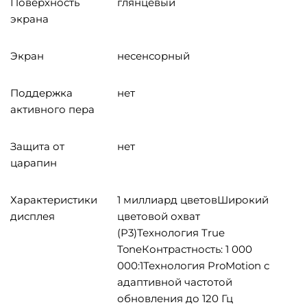
Поверхность
глянцевый
экрана
Экран
несенсорный
Поддержка
нет
активного пера
Защита от
нет
царапин
Характеристики
1 миллиард цветовШирокий
дисплея
цветовой охват
(P3)Технология True
ToneКонтрастность: 1 000
000:1Технология ProMotion с
адаптивной частотой
обновления до 120 Гц