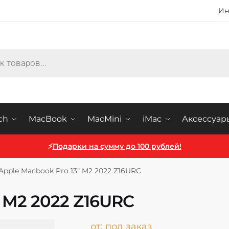
Ин
ch
MacBook
MacMini
iMac
Аксессуар
⚡
Подарки на сумму до 100 рублей!
Apple Macbook Pro 13″ M2 2022 Z16URC
″ M2 2022 Z16URC
от:
под заказ