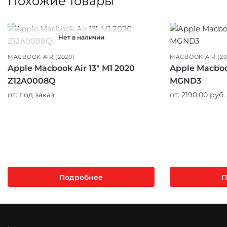
Похожие товары
Нет в наличии
MACBOOK AIR (2020)
MACBOOK AIR (20
Apple Macbook Air 13″ M1 2020
Apple Macbook
Z12A0008Q
MGND3
от:
под заказ
от:
2190,00
руб.
Подробнее
П