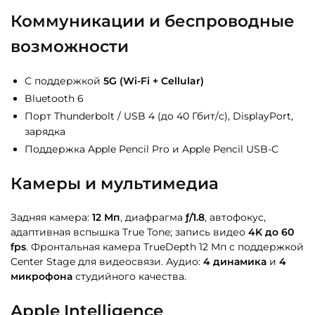
Коммуникации и беспроводные
возможности
С поддержкой
5G (Wi-Fi + Cellular)
Bluetooth 6
Порт Thunderbolt / USB 4 (до 40 Гбит/с), DisplayPort,
зарядка
Поддержка Apple Pencil Pro и Apple Pencil USB-C
Камеры и мультимедиа
Задняя камера:
12 Мп
, диафрагма
ƒ/1.8
, автофокус,
адаптивная вспышка True Tone; запись видео
4K до 60
fps
. Фронтальная камера TrueDepth 12 Мп с поддержкой
Center Stage для видеосвязи. Аудио:
4 динамика
и
4
микрофона
студийного качества.
Apple Intelligence