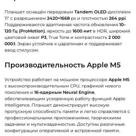
Планшет оснащён передовым
Tandem OLED
-дисплеем
11″ с разрешением
2420×1668
px и плотностью
264 ppi
.
Поддерживаются адаптивная частота обновления
10–
120 Гц (ProMotion)
, яркость до
1600 нит
в HDR, широкий
цветовой охват
P3
, True Tone и контрастность
2 000
000:1
. Экран устойчив к царапинам и поддерживает
ввод стилусом.
Производительность Apple M5
Устройство работает на мощном процессоре
Apple M5
с высокопроизводительным CPU, графикой нового
поколения и
16-ядерным Neural Engine
,
обеспечивающим ускоренную работу функций Apple
Intelligence. Планшет демонстрирует высокую
пропускную способность памяти и легко справляется с
профессиональными приложениями, творческими
задачами и мультизадачностью. Доступны различные
конфигурации оперативной и встроенной памяти.