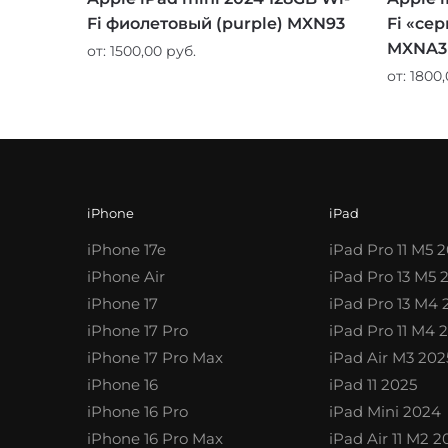
Fi фиолетовый (purple) MXN93
Fi «сер
MXNA3
от:
1500,00
руб.
от:
1800
iPhone
iPad
iPhone 17e
iPad Pro 11 M5 
iPhone Air
iPad Pro 13 M5 
iPhone 17
iPad Pro 13 M4
iPhone 17 Pro
iPad Pro 11 M4 
iPhone 17 Pro Max
iPad Air M3 202
iPhone 16
iPad 11 2025
iPhone 16 Pro
iPad Mini 2024
iPhone 16 Pro Max
iPad Air 11 M2 