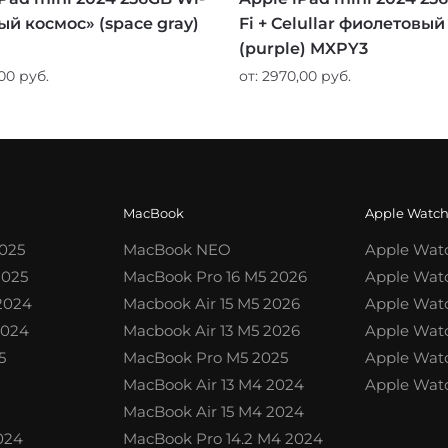
ый космос» (space gray)
Fi + Celullar фиолетовый
(purple) MXPY3
,00
руб.
от:
2970,00
руб.
MacBook
Apple Watc
2025
MacBook NEO
Apple Watc
2025
MacBook Pro 16 M5 2026
Apple Watc
 2024
Macbook Air 15 M5 2026
Apple Watc
2024
Macbook Air 13 M5 2026
Apple Watc
5
MacBook Pro M5 2025
Apple Watc
MacBook Air 13 M4 2024
Apple Watc
MacBook Air 15 M4 2024
2024
MacBook Pro 14.2 M4 2024