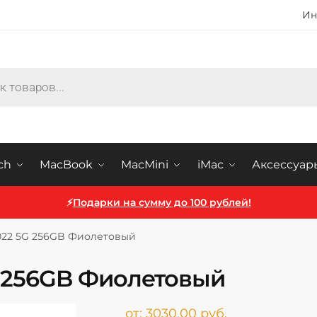
Ин
ch
MacBook
MacMini
iMac
Аксессуар
⚡
Подарки на сумму до 100 рублей!
 2022 5G 256GB Фиолетовый
5G 256GB Фиолетовый
от:
3030,00
руб.