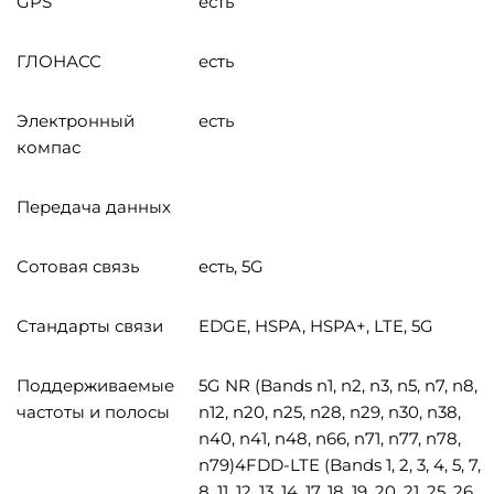
GPS
есть
ГЛОНАСС
есть
Электронный
есть
компас
Передача данных
Сотовая связь
есть, 5G
Стандарты связи
EDGE, HSPA, HSPA+, LTE, 5G
Поддерживаемые
5G NR (Bands n1, n2, n3, n5, n7, n8,
частоты и полосы
n12, n20, n25, n28, n29, n30, n38,
n40, n41, n48, n66, n71, n77, n78,
n79)4FDD-LTE (Bands 1, 2, 3, 4, 5, 7,
8, 11, 12, 13, 14, 17, 18, 19, 20, 21, 25, 26,