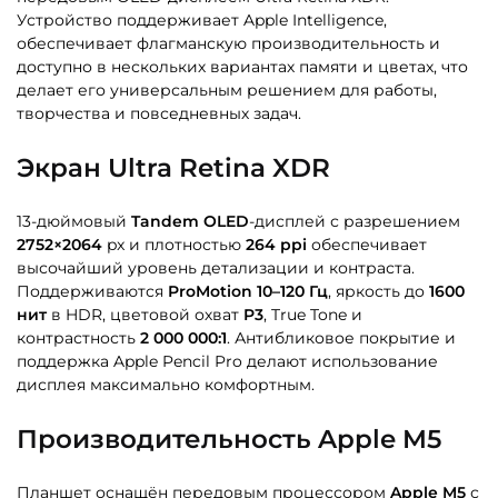
Устройство поддерживает Apple Intelligence,
обеспечивает флагманскую производительность и
доступно в нескольких вариантах памяти и цветах, что
делает его универсальным решением для работы,
творчества и повседневных задач.
Экран Ultra Retina XDR
13-дюймовый
Tandem OLED
-дисплей с разрешением
2752×2064
px и плотностью
264 ppi
обеспечивает
высочайший уровень детализации и контраста.
Поддерживаются
ProMotion 10–120 Гц
, яркость до
1600
нит
в HDR, цветовой охват
P3
, True Tone и
контрастность
2 000 000:1
. Антибликовое покрытие и
поддержка Apple Pencil Pro делают использование
дисплея максимально комфортным.
Производительность Apple M5
Планшет оснащён передовым процессором
Apple M5
с